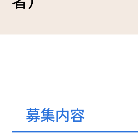
者）
トップペ
患者さ
診療科・
募集内容
病院につ