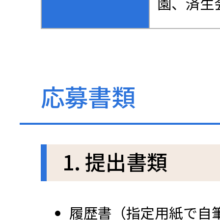
園、済生
応募書類
1. 提出書類
履歴書（指定用紙で自