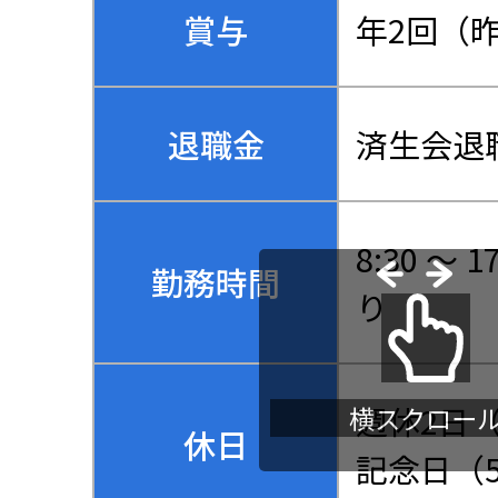
賞与
年2回（昨
退職金
済生会退
8:30 
勤務時間
り
週休2日（
横スクロー
休日
記念日（5