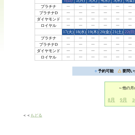
1(日)
2(月)
3(火)
4(水)
5(木)
6(金)
プラチナ
ー
ー
ー
ー
ー
ー
プラチナD
ー
ー
ー
ー
ー
ー
ダイヤモンド
ー
ー
ー
ー
ー
ー
ロイヤル
ー
ー
ー
ー
ー
ー
17(火)
18(水)
19(木)
20(金)
21(土)
22(日
プラチナ
ー
ー
ー
ー
ー
ー
プラチナD
ー
ー
ー
ー
ー
ー
ダイヤモンド
ー
ー
ー
ー
ー
ー
ロイヤル
ー
ー
ー
ー
ー
ー
○
予約可能
△
要問
～他の月
8月
9月
＜＜
もどる