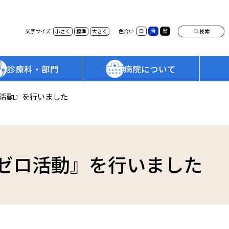
検索
文字サイズ
色合い
白
青
黒
小さく
標準
大きく
診療科・部門
病院について
「働き方改革」へのご協力のお願い
部門一覧
病院情報の公表
活動』を行いました
患者相談窓口
訪問看護ステーション
法令に基づく情報公開
連携病院のご紹介
済生会松阪総合病院 年報
手術支援ロボット「da Vinci」
広報誌「済生会ニュース」
ゼロ活動』を行いました
サージカルシステムのご案内
院内保育園「たんぽぽ」
各種イベント・教室のご案内