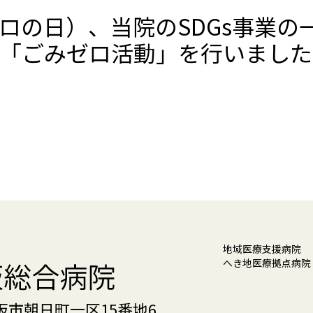
みゼロの日）、当院のSDGs事業
「ごみゼロ活動」を行いました
地域医療支援病院
へき地医療拠点病
松阪市朝日町一区15番地6