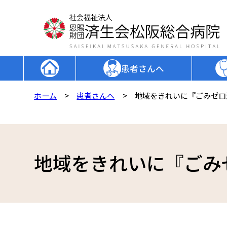
患者さんへ
外来受診される方
外来担当表
病院長挨拶
ホーム
患者さんへ
地域をきれいに『ごみゼロ
入院・面会される方
診療科一覧
理念・目標・方針
人間ドック・健診を受ける方
専門センター一覧
病院概要
診療情報等の情報活用について
当院の取り組み
地域をきれいに『ごみ
未承認等の医薬品の使用に関する情報公開
厚生労働大臣の定める掲示事項
各種イベント・教室のご案内