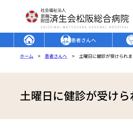
患者さんへ
外来受診される方
外来担当表
病院長挨拶
ホーム
患者さんへ
土曜日に健診が受けられま
入院・面会される方
診療科一覧
理念・目標・方針
人間ドック・健診を受ける方
専門センター一覧
病院概要
診療情報等の情報活用について
当院の取り組み
土曜日に健診が受けら
未承認等の医薬品の使用に関する情報公開
厚生労働大臣の定める掲示事項
各種イベント・教室のご案内