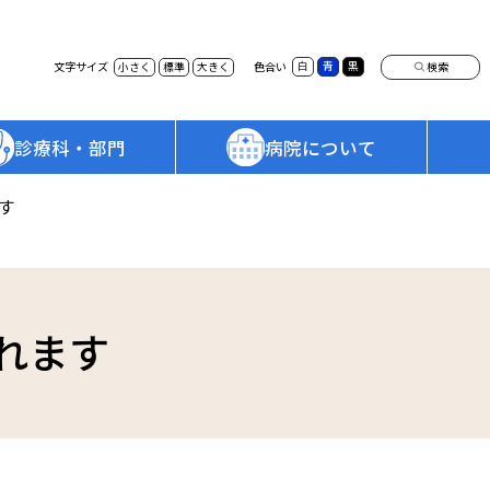
検索
文字サイズ
色合い
白
青
黒
小さく
標準
大きく
診療科・部門
病院について
「働き方改革」へのご協力のお願い
部門一覧
病院情報の公表
す
患者相談窓口
訪問看護ステーション
法令に基づく情報公開
連携病院のご紹介
済生会松阪総合病院 年報
手術支援ロボット「da Vinci」
広報誌「済生会ニュース」
れます
サージカルシステムのご案内
院内保育園「たんぽぽ」
各種イベント・教室のご案内