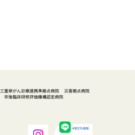
 三重県がん診療連携準拠点病院
災害拠点病院
院
卒後臨床研修評価機構認定病院